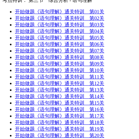
考点特训： 第三节 综合分析 - 语句理解
开始做题
《语句理解》通关特训 第01关
开始做题
《语句理解》通关特训 第02关
开始做题
《语句理解》通关特训 第03关
开始做题
《语句理解》通关特训 第04关
开始做题
《语句理解》通关特训 第05关
开始做题
《语句理解》通关特训 第06关
开始做题
《语句理解》通关特训 第07关
开始做题
《语句理解》通关特训 第08关
开始做题
《语句理解》通关特训 第09关
开始做题
《语句理解》通关特训 第10关
开始做题
《语句理解》通关特训 第11关
开始做题
《语句理解》通关特训 第12关
开始做题
《语句理解》通关特训 第13关
开始做题
《语句理解》通关特训 第14关
开始做题
《语句理解》通关特训 第15关
开始做题
《语句理解》通关特训 第16关
开始做题
《语句理解》通关特训 第17关
开始做题
《语句理解》通关特训 第18关
开始做题
《语句理解》通关特训 第19关
开始做题
《语句理解》通关特训 第20关