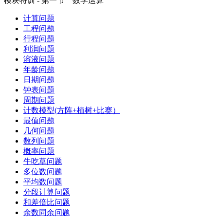
模块特训 - 第一节 数学运算
计算问题
工程问题
行程问题
利润问题
溶液问题
年龄问题
日期问题
钟表问题
周期问题
计数模型(方阵+植树+比赛）
最值问题
几何问题
数列问题
概率问题
牛吃草问题
多位数问题
平均数问题
分段计算问题
和差倍比问题
余数同余问题