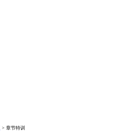
算
>
章节特训